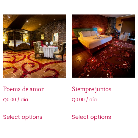
Poema de amor
Siempre juntos
Q
0.00
/ día
Q
0.00
/ día
Select options
Select options