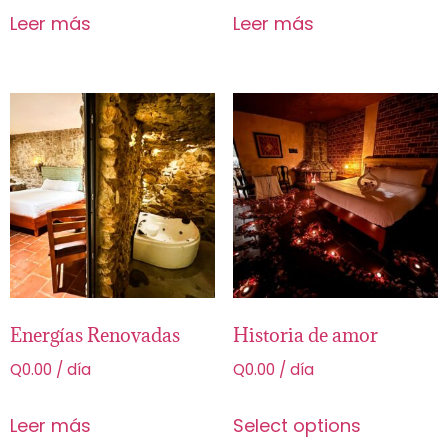
Leer más
Leer más
Energías Renovadas
Historia de amor
Q
0.00
/ día
Q
0.00
/ día
Leer más
Select options