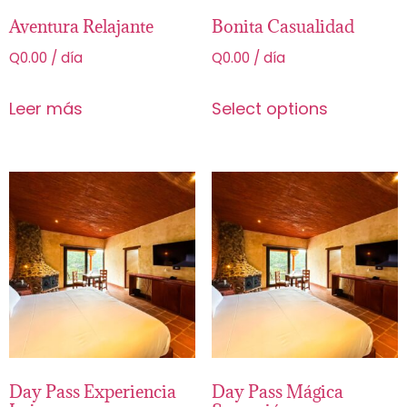
Aventura Relajante
Bonita Casualidad
Q
0.00
/ día
Q
0.00
/ día
Leer más
Select options
Day Pass Experiencia
Day Pass Mágica