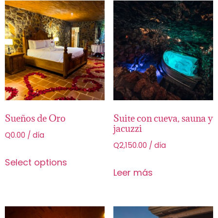
Sueños de Oro
Suite con cueva, sauna y
jacuzzi
Q
0.00
/ día
Q
2,150.00
/ día
Select options
Leer más