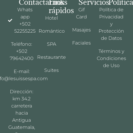
Contactarnos
Links
Servicios
Polític
rápidos
Whats
Gif
Política de
app
Card
Privacidad
Hotel
+502
y
Masajes
52255225
Romántico
Protección
de Datos
Faciales
Teléfono:
SPA
+502
Términos y
Restaurante
79642400
Condiciones
de Uso
Suites
E-mail:
nfo@lesuissespa.com
Dirección:
km 34.2
carretera
hacia
Antigua
Guatemala,