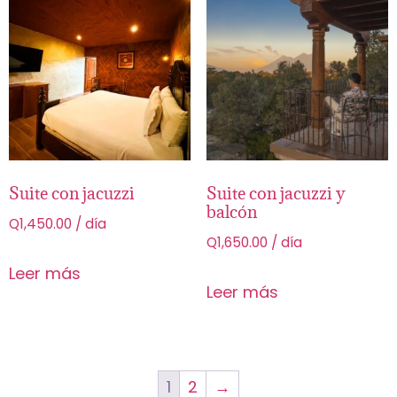
Suite con jacuzzi
Suite con jacuzzi y
balcón
Q
1,450.00
/ día
Q
1,650.00
/ día
Leer más
Leer más
1
2
→