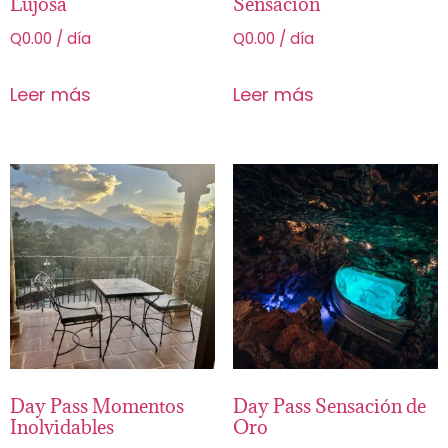
Lujosa
Sensación
Q
0.00
/ día
Q
0.00
/ día
Leer más
Leer más
Day Pass Momentos
Day Pass Sensación de
Inolvidables
Oro