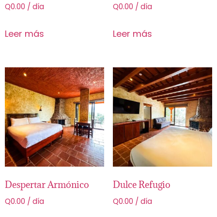
Q
0.00
/ día
Q
0.00
/ día
Leer más
Leer más
Despertar Armónico
Dulce Refugio
Q
0.00
/ día
Q
0.00
/ día