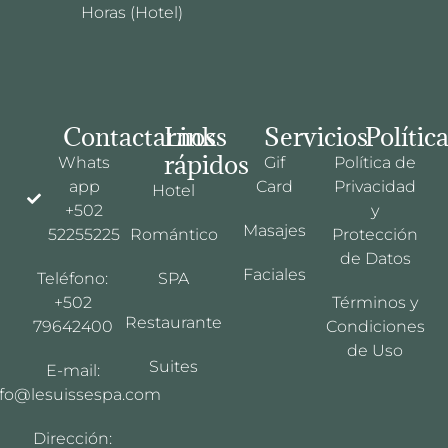
Horas (Hotel)
Contactarnos
Links
Servicios
Polític
rápidos
Whats
Gif
Política de
app
Card
Privacidad
Hotel
+502
y
Masajes
52255225
Romántico
Protección
de Datos
Faciales
Teléfono:
SPA
+502
Términos y
Restaurante
79642400
Condiciones
de Uso
Suites
E-mail:
nfo@lesuissespa.com
Dirección: