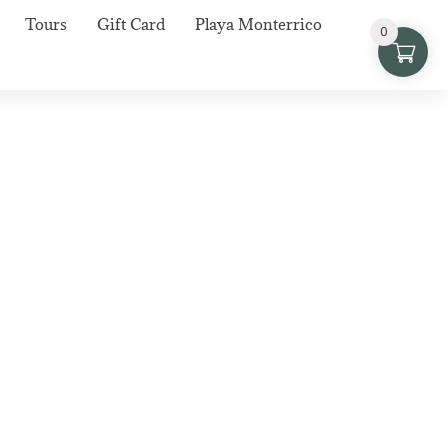
Tours
Gift Card
Playa Monterrico
0
es en Le