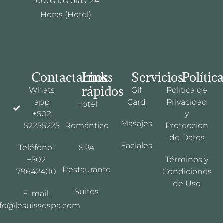
Todos los días: 24
Horas (Hotel)
Contactarnos
Links
Servicios
Polític
rápidos
Whats
Gif
Política de
app
Card
Privacidad
Hotel
+502
y
Masajes
52255225
Romántico
Protección
de Datos
Faciales
Teléfono:
SPA
+502
Términos y
Restaurante
79642400
Condiciones
de Uso
Suites
E-mail:
nfo@lesuissespa.com