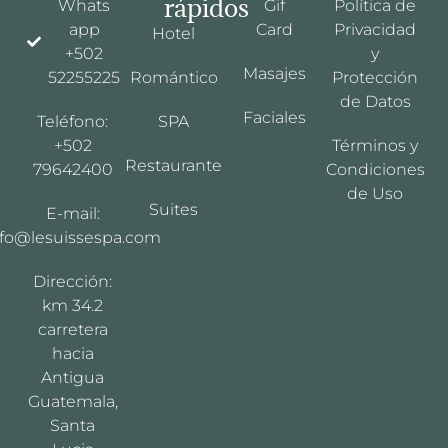
rápidos
Whats
Gif
Política de
app
Card
Privacidad
Hotel
+502
y
Masajes
52255225
Romántico
Protección
de Datos
Faciales
Teléfono:
SPA
+502
Términos y
Restaurante
79642400
Condiciones
de Uso
Suites
E-mail:
nfo@lesuissespa.com
Dirección:
km 34.2
carretera
hacia
Antigua
Guatemala,
Santa