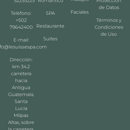
52255225
Romántico
Protección
de Datos
Faciales
Teléfono:
SPA
+502
Términos y
Restaurante
79642400
Condiciones
de Uso
Suites
E-mail:
nfo@lesuissespa.com
Dirección:
km 34.2
carretera
hacia
Antigua
Guatemala,
Santa
Lucia
Milpas
Altas, sobre
la carretera,