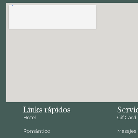
Links rápidos
Servi
Hotel
Gif Card
Romántico
Masajes