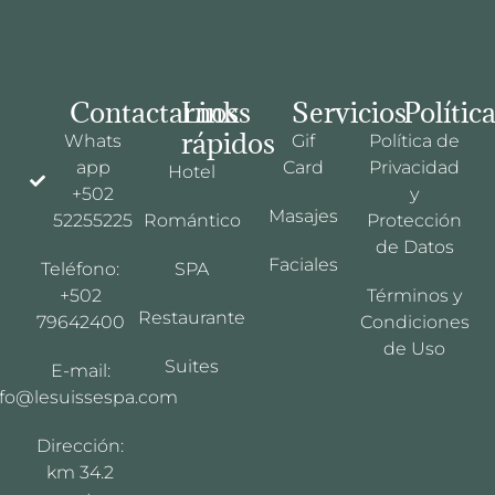
Contactarnos
Links
Servicios
Polític
rápidos
Whats
Gif
Política de
app
Card
Privacidad
Hotel
+502
y
Masajes
52255225
Romántico
Protección
de Datos
Faciales
Teléfono:
SPA
+502
Términos y
Restaurante
79642400
Condiciones
de Uso
Suites
E-mail:
nfo@lesuissespa.com
Dirección:
km 34.2