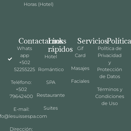
Horas (Hotel)
Contactarnos
Links
Servicios
Polític
rápidos
Whats
Gif
Política de
app
Card
Privacidad
Hotel
+502
y
Masajes
52255225
Romántico
Protección
de Datos
Faciales
Teléfono:
SPA
+502
Términos y
Restaurante
79642400
Condiciones
de Uso
Suites
E-mail:
nfo@lesuissespa.com
Dirección: